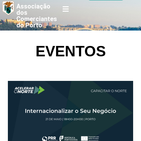
Associação
dos
Comerciantes
do Porto
EVENTOS