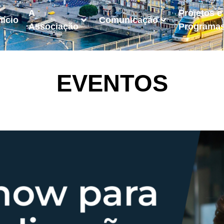
A
Projetos e
nício
Comunicação
Associação
Programa
EVENTOS